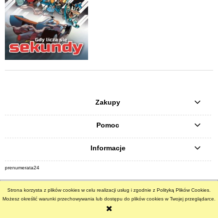
Zakupy
Pomoc
Informacje
prenumerata24
pokaż pełną wersję strony
Strona korzysta z plików cookies w celu realizacji usług i zgodnie z Polityką Plików Cookies.
Możesz określić warunki przechowywania lub dostępu do plików cookies w Twojej przeglądarce.
Sklep internetowy Shoper.pl