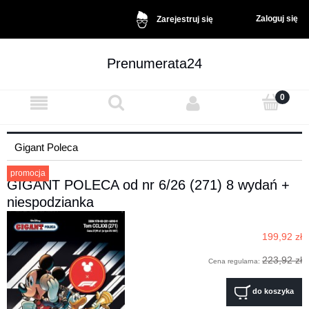
Zaloguj się
Zarejestruj się
Prenumerata24
Gigant Poleca
promocja
GIGANT POLECA od nr 6/26 (271) 8 wydań +
niespodzianka
199,92 zł
223,92 zł
Cena regularna:
do koszyka