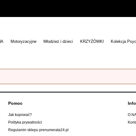
NA
Motoryzacyjne
Młodzież i dzieci
KRZYŻÓWKI
Kolekcja Psyc
Pomoc
Inf
Jak kupować?
O N
Polityka prywatności
Kont
Regulamin sklepu prenumerata24.pl