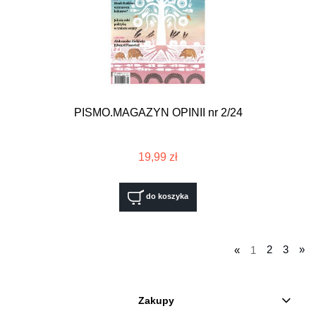
PISMO.MAGAZYN OPINII nr 2/24
19,99 zł
do koszyka
«
1
2
3
»
Zakupy