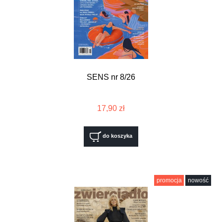
SENS nr 8/26
17,90 zł
do koszyka
promocja
nowość