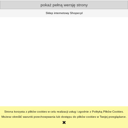
pokaż pełną wersję strony
Sklep internetowy Shoper.pl
Strona korzysta z plików cookies w celu realizacji usług i zgodnie z Polityką Plików Cookies.
Możesz określić warunki przechowywania lub dostępu do plików cookies w Twojej przeglądarce.