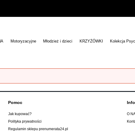
NA
Motoryzacyjne
Młodzież i dzieci
KRZYŻÓWKI
Kolekcja Psyc
Pomoc
Inf
Jak kupować?
O N
Polityka prywatności
Kont
Regulamin sklepu prenumerata24.pl