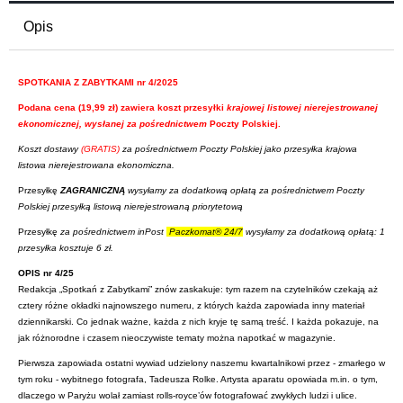
Opis
SPOTKANIA Z ZABYTKAMI nr 4/2025
Podana cena (19,99 zł) zawiera koszt przesyłki
krajowej listowej nierejestrowanej
ekonomicznej, wysłanej za pośrednictwem
Poczty Polskiej.
Koszt dostawy
(GRATIS)
za pośrednictwem Poczty Polskiej jako przesyłka krajowa
listowa nierejestrowana ekonomiczna.
Przesyłkę
ZAGRANICZNĄ
wysyłamy za dodatkową opłatą za pośrednictwem Poczty
Polskiej przesyłką listową nierejestrowaną priorytetową
Przesyłkę
za pośrednictwem
inPost
Paczkomat® 24/7
wysyłamy za dodatkową opłatą: 1
przesyłka kosztuje 6 zł.
OPIS nr 4/25
Redakcja „Spotkań z Zabytkami” znów zaskakuje: tym razem na czytelników czekają aż
cztery różne okładki najnowszego numeru, z których każda zapowiada inny materiał
dziennikarski. Co jednak ważne, każda z nich kryje tę samą treść. I każda pokazuje, na
jak różnorodne i czasem nieoczywiste tematy można napotkać w magazynie.
Pierwsza zapowiada ostatni wywiad udzielony naszemu kwartalnikowi przez - zmarłego w
tym roku - wybitnego fotografa, Tadeusza Rolke. Artysta aparatu opowiada m.in. o tym,
dlaczego w Paryżu wolał zamiast rolls-royce’ów fotografować zwykłych ludzi i ulice.