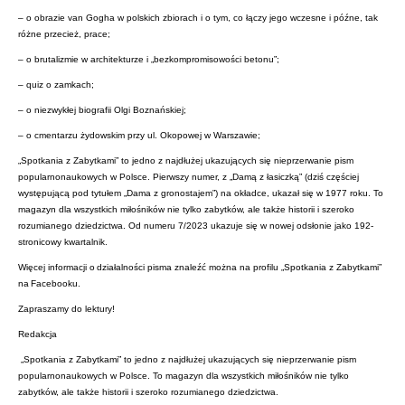
– o obrazie van Gogha w polskich zbiorach i o tym, co łączy jego wczesne i późne, tak
różne przecież, prace;
– o brutalizmie w architekturze i „bezkompromisowości betonu”;
– quiz o zamkach;
– o niezwykłej biografii Olgi Boznańskiej;
– o cmentarzu żydowskim przy ul. Okopowej w Warszawie;
„Spotkania z Zabytkami” to jedno z najdłużej ukazujących się nieprzerwanie pism
popularnonaukowych w Polsce. Pierwszy numer, z „Damą z łasiczką” (dziś częściej
występującą pod tytułem „Dama z gronostajem”) na okładce, ukazał się w 1977 roku. To
magazyn dla wszystkich miłośników nie tylko zabytków, ale także historii i szeroko
rozumianego dziedzictwa. Od numeru 7/2023 ukazuje się w nowej odsłonie jako 192-
stronicowy kwartalnik.
Więcej informacji o działalności pisma znaleźć można na profilu „Spotkania z Zabytkami”
na Facebooku.
Zapraszamy do lektury!
Redakcja
„Spotkania z Zabytkami” to jedno z najdłużej ukazujących się nieprzerwanie pism
popularnonaukowych w Polsce. To magazyn dla wszystkich miłośników nie tylko
zabytków, ale także historii i szeroko rozumianego dziedzictwa.