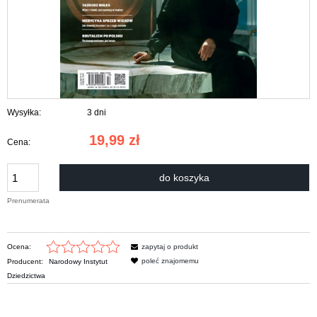
Wysyłka:
3 dni
19,99 zł
Cena:
do koszyka
Prenumerata
Ocena:
zapytaj o produkt
poleć znajomemu
Producent:
Narodowy Instytut
Dziedzictwa