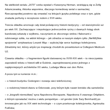
Na wielbicieli serialu „1670” czeka wywiad z Katarzyną Herman, wcielającą się w Zofię
Adamczewską. Aktorka wspomina, dlaczego komediowy serial o sarmackiej
Rzeczpospolitej powinno się omawiać na lekcjach języka polskiego oraz o tym, gdzie
znalazła perfumy o recepturze rodem z XVII wieku.
Trzecia okładka anonsuje cały dział poświęcony historii medycyny – od starożytności aż
po wiek XX. Zachwycające i niepokojące jednocześnie ryciny z dawnych ksiąg obok
barokowej szkatuły z szylkretu, naczyniami ze złoconego srebra i flakonami z
rubinowego szkła, na widok którego – jak zdradza w naszym stałym cyklu „NieWĄSkie
spojrzenie” antykwariusz Leszek Wąs – szybciej bije serce każdego kolekcjonera.
Zdradzimy też, którzy artyści po inspirację chodzili do prosektorium w Collegium Medicum
UJ.
Czwarta okładka – z fragmentem figurki datowanej na XVIII-XIX wiek – to nieoczywista
zapowiedź tekstu o historii willi w Gubinie, zaprojektowanej przez jednego z
najsłynniejszych architektów XX wieku, Ludwiga Miesa van den Rohe.
A poza tym w numerze m.in.:
– o historii budynku Cedergren i rozwoju sieci telefonicznej;
– o rodzinnej historii dworu w Odonowie, przy którym było nawet lotnisko dla samolotów;
– o „biografii niemożliwej” syna Napoleona Bonaparte, Napoleona II zwanego Orlątkiem,
o którym opowiadać można z wielu perspektyw – od gender (role Sary Bernhardt) po
innowacyjne jak na XIX wiek technologie – o czym przekonuje kolekcjonerka, Agnieszka
Fulińska;