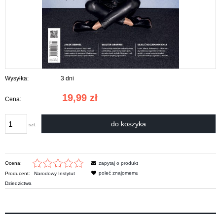
Wysyłka:
3 dni
19,99 zł
Cena:
do koszyka
szt.
Ocena:
zapytaj o produkt
poleć znajomemu
Producent:
Narodowy Instytut
Dziedzictwa