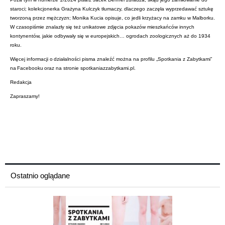
staroci; kolekcjonerka Grażyna Kulczyk tłumaczy, dlaczego zaczęła wyprzedawać sztukę
tworzoną przez mężczyzn; Monika Kucia opisuje, co jedli krzyżacy na zamku w Malborku.
W czasopiśmie znalazły się też unikatowe zdjęcia pokazów mieszkańców innych
kontynentów, jakie odbywały się w europejskich… ogrodach zoologicznych aż do 1934
roku.
Więcej informacji o działalności pisma znaleźć można na profilu „Spotkania z Zabytkami”
na Facebooku oraz na stronie spotkaniazzabytkami.pl.
Redakcja
Zapraszamy!
Ostatnio oglądane