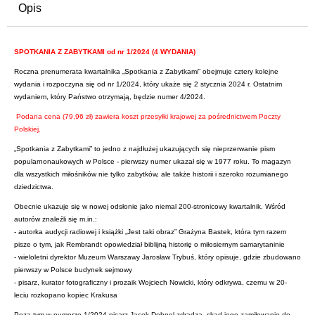
Opis
SPOTKANIA Z ZABYTKAMI od nr 1/2024 (4 WYDANIA)
Roczna prenumerata kwartalnika „Spotkania z Zabytkami” obejmuje cztery kolejne
wydania i rozpoczyna się od nr 1/2024, który ukaże się 2 stycznia 2024 r. Ostatnim
wydaniem, który Państwo otrzymają, będzie numer 4/2024.
Podana cena (79,96 zł) zawiera koszt przesyłki krajowej za pośrednictwem Poczty
Polskiej.
„Spotkania z Zabytkami” to jedno z najdłużej ukazujących się nieprzerwanie pism
popularnonaukowych w Polsce - pierwszy numer ukazał się w 1977 roku. To magazyn
dla wszystkich miłośników nie tylko zabytków, ale także historii i szeroko rozumianego
dziedzictwa.
Obecnie ukazuje się w nowej odsłonie jako niemal 200-stronicowy kwartalnik. Wśród
autorów znaleźli się m.in.:
- autorka audycji radiowej i książki „Jest taki obraz” Grażyna Bastek, która tym razem
pisze o tym, jak Rembrandt opowiedział biblijną historię o miłosiernym samarytaninie
- wieloletni dyrektor Muzeum Warszawy Jarosław Trybuś, który opisuje, gdzie zbudowano
pierwszy w Polsce budynek sejmowy
- pisarz, kurator fotograficzny i prozaik Wojciech Nowicki, który odkrywa, czemu w 20-
leciu rozkopano kopiec Krakusa
Poza tym w numerze 1/2024 pisarz Jacek Dehnel zdradza, skąd jego zamiłowanie do