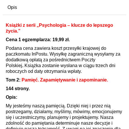
Opis
Książki z serii „Psychologia – klucze do lepszego
życia.”
Cena 1 egzemplarza: 19,99 zł.
Podana cena zawiera koszt przesyłki krajowej do
paczkomatu InPostu. Wysyłkę zagraniczną wysyłamy za
dodatkową opłatą za pośrednictwem Poczty
Polskiej
.
Książka zostanie wysłana w ciągu trzech dni
roboczych od daty otrzymania wpłaty.
Tom 2:
Pamięć. Zapamiętywanie i zapominanie.
144 strony.
Opis:
My jesteśmy naszą pamięcią. Dzięki niej i przez nią
postrzegamy, działamy, myślimy, mówimy, emocjonujemy
się i uczestniczymy, planujemy i projektujemy. Nasza
zdolność do pamiętania determinuje nasze decyzje i
definiuje naszą tożsamość. Z uwagi na jej znaczenie dla