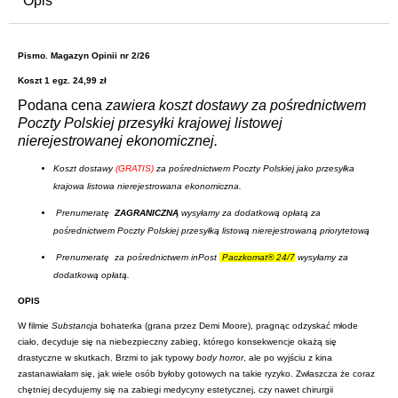
Opis
Pismo. Magazyn Opinii nr 2/26
Koszt 1 egz. 24,99 zł
Podana cena
zawiera koszt dostawy za pośrednictwem
Poczty Polskiej przesyłki krajowej listowej
nierejestrowanej ekonomicznej.
Koszt dostawy
(GRATIS)
za pośrednictwem Poczty Polskiej jako przesyłka
krajowa listowa nierejestrowana ekonomiczna.
Prenumeratę
ZAGRANICZNĄ
wysyłamy za dodatkową opłatą za
pośrednictwem Poczty Polskiej przesyłką listową nierejestrowaną priorytetową
Prenumeratę za pośrednictwem
inPost
Paczkomat® 24/7
wysyłamy za
dodatkową opłatą.
OPIS
W filmie
Substancja
bohaterka (grana przez Demi Moore), pragnąc odzyskać młode
ciało, decyduje się na niebezpieczny zabieg, którego konsekwencje okażą się
drastyczne w skutkach. Brzmi to jak typowy
body horror
, ale po wyjściu z kina
zastanawiałam się, jak wiele osób byłoby gotowych na takie ryzyko. Zwłaszcza że coraz
chętniej decydujemy się na zabiegi medycyny estetycznej, czy nawet chirurgii