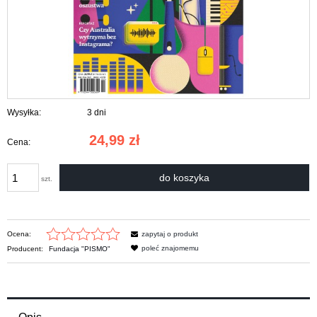
Wysyłka:
3 dni
24,99 zł
Cena:
do koszyka
szt.
Ocena:
zapytaj o produkt
poleć znajomemu
Producent:
Fundacja "PISMO"