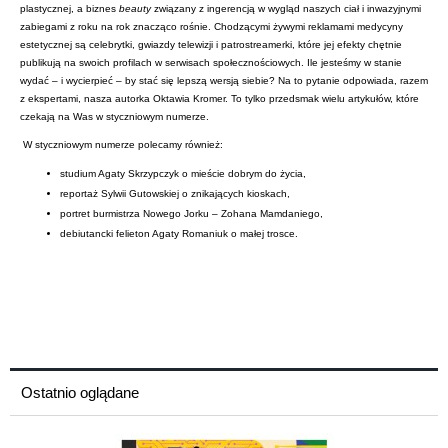
plastycznej, a biznes
beauty
związany z ingerencją w wygląd naszych ciał i inwazyjnymi
zabiegami z roku na rok znacząco rośnie. Chodzącymi żywymi reklamami medycyny
estetycznej są celebrytki, gwiazdy telewizji i patrostreamerki, które jej efekty chętnie
publikują na swoich profilach w serwisach społecznościowych. Ile jesteśmy w stanie
wydać – i wycierpieć – by stać się lepszą wersją siebie? Na to pytanie odpowiada, razem
z ekspertami, nasza autorka Oktawia Kromer. To tylko przedsmak wielu artykułów, które
czekają na Was w styczniowym numerze.
W styczniowym numerze polecamy również:
studium Agaty Skrzypczyk o mieście dobrym do życia,
reportaż Sylwii Gutowskiej o znikających kioskach,
portret burmistrza Nowego Jorku – Zohana Mamdaniego,
debiutancki felieton Agaty Romaniuk o małej trosce.
Ostatnio oglądane