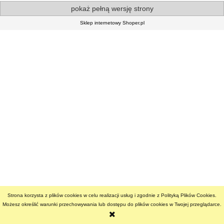
pokaż pełną wersję strony
Sklep internetowy Shoper.pl
Strona korzysta z plików cookies w celu realizacji usług i zgodnie z Polityką Plików Cookies.
Możesz określić warunki przechowywania lub dostępu do plików cookies w Twojej przeglądarce.