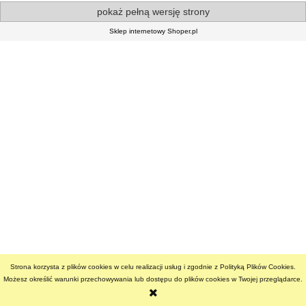
pokaż pełną wersję strony
Sklep internetowy Shoper.pl
Strona korzysta z plików cookies w celu realizacji usług i zgodnie z Polityką Plików Cookies.
Możesz określić warunki przechowywania lub dostępu do plików cookies w Twojej przeglądarce.