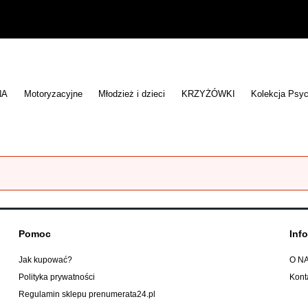
NA
Motoryzacyjne
Młodzież i dzieci
KRZYŻÓWKI
Kolekcja Psyc
Pomoc
Inf
Jak kupować?
O N
Polityka prywatności
Kont
Regulamin sklepu prenumerata24.pl