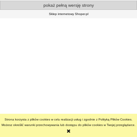
pokaż pełną wersję strony
Sklep internetowy Shoper.pl
Strona korzysta z plików cookies w celu realizacji usług i zgodnie z Polityką Plików Cookies.
Możesz określić warunki przechowywania lub dostępu do plików cookies w Twojej przeglądarce.