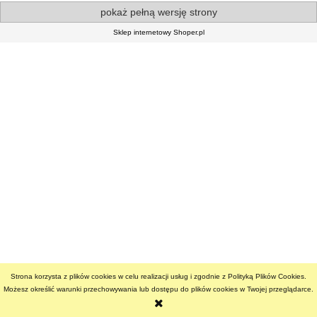
pokaż pełną wersję strony
Sklep internetowy Shoper.pl
Strona korzysta z plików cookies w celu realizacji usług i zgodnie z Polityką Plików Cookies.
Możesz określić warunki przechowywania lub dostępu do plików cookies w Twojej przeglądarce.