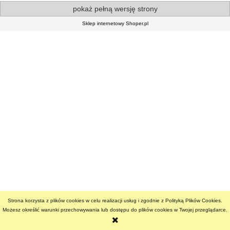
pokaż pełną wersję strony
Sklep internetowy Shoper.pl
Strona korzysta z plików cookies w celu realizacji usług i zgodnie z Polityką Plików Cookies.
Możesz określić warunki przechowywania lub dostępu do plików cookies w Twojej przeglądarce.